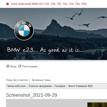
Клуб любителей BMW e23 (728, 728i, 730, 732i, 733i, 735i, 745i)
Вход
Регистрация
Темы без ответов
|
Активные темы
'bmw-e23.com
Список форумов
Галерея
Фото Семерок Е23
Screenshot_2021-09-29