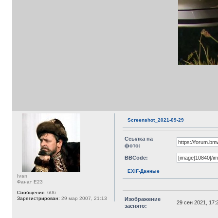
Screenshot_2021-09-29
Ссылка на
фото:
BBCode:
EXIF-Данные
Ivan
Фанат E23
Сообщения:
606
Зарегистрирован:
29 мар 2007, 21:13
Изображение
29 сен 2021, 17:
заснято: