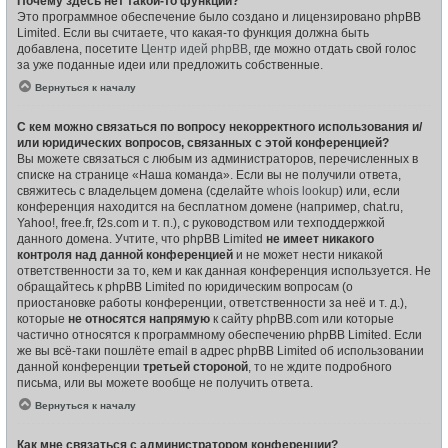
Почему здесь нет такой-то функции?
Это программное обеспечение было создано и лицензировано phpBB
Limited. Если вы считаете, что какая-то функция должна быть
добавлена, посетите
Центр идей phpBB
, где можно отдать свой голос
за уже поданные идеи или предложить собственные.
Вернуться к началу
С кем можно связаться по вопросу некорректного использования и/
или юридических вопросов, связанных с этой конференцией?
Вы можете связаться с любым из администраторов, перечисленных в
списке на странице «Наша команда». Если вы не получили ответа,
свяжитесь с владельцем домена (сделайте
whois lookup
) или, если
конференция находится на бесплатном домене (например, chat.ru,
Yahoo!, free.fr, f2s.com и т. п.), с руководством или техподдержкой
данного домена. Учтите, что phpBB Limited
не имеет никакого
контроля над данной конференцией
и не может нести никакой
ответственности за то, кем и как данная конференция используется. Не
обращайтесь к phpBB Limited по юридическим вопросам (о
приостановке работы конференции, ответственности за неё и т. д.),
которые
не относятся напрямую
к сайту phpBB.com или которые
частично относятся к программному обеспечению phpBB Limited. Если
же вы всё-таки пошлёте email в адрес phpBB Limited об использовании
данной конференции
третьей стороной
, то не ждите подробного
письма, или вы можете вообще не получить ответа.
Вернуться к началу
Как мне связаться с администратором конференции?