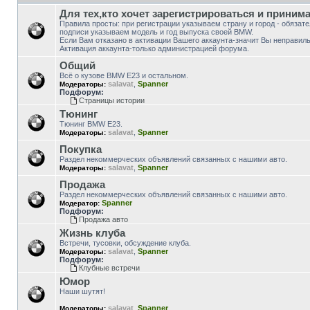
Для тех,кто хочет зарегистрироваться и приним
Правила просты: при регистрации указываем страну и город - обязат
подписи указываем модель и год выпуска своей BMW.
Если Вам отказано в активации Вашего аккаунта-значит Вы неправиль
Активация аккаунта-только администрацией форума.
Общий
Всё о кузове BMW E23 и остальном.
salavat
,
Spanner
Модераторы:
Подфорум:
Страницы истории
Тюнинг
Тюнинг BMW E23.
salavat
,
Spanner
Модераторы:
Покупка
Раздел некоммерческих объявлений связанных с нашими авто.
salavat
,
Spanner
Модераторы:
Продажа
Раздел некоммерческих объявлений связанных с нашими авто.
Spanner
Модератор:
Подфорум:
Продажа авто
Жизнь клуба
Встречи, тусовки, обсуждение клуба.
salavat
,
Spanner
Модераторы:
Подфорум:
Клубные встречи
Юмор
Наши шутят!
salavat
,
Spanner
Модераторы: