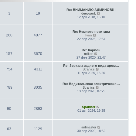
Re: ВНИМАНИЮ АДМИНОВ!!!
3
19
П
deepwerk
е
12 дек 2018, 16:10
р
е
й
т
Re: Немного позитива
260
4077
П
и
Ivan
е
к
22 апр 2026, 17:54
р
п
е
о
й
с
Re: Карбон
т
л
157
3670
П
militari
и
е
е
27 фев 2020, 22:47
к
д
р
п
н
е
Re: Зеркала заднего вида хром…
о
е
й
754
4311
П
Stranics
с
м
т
е
11 дек 2025, 16:26
л
у
и
р
е
с
к
е
д
о
п
й
Re: Водительское электрическо…
н
о
о
789
8035
т
П
Stranics
е
б
с
и
е
13 апр 2026, 07:29
м
щ
л
к
р
у
е
е
п
е
с
н
д
о
й
о
и
н
с
т
П
Spanner
о
ю
е
90
2893
л
и
е
01 авг 2024, 19:38
б
м
е
к
р
щ
у
д
п
е
е
с
н
о
й
н
о
е
с
т
и
о
П
antmaster
м
л
и
63
1129
ю
б
е
30 апр 2020, 18:52
у
е
к
щ
р
с
д
п