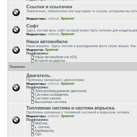
Ссылки и ссылочки
Тематичные, любопытные или еще какие-то ссылки, которыми вы хот
salavat
,
Spanner
Модераторы:
Софт
Здесь поcтим весь софт который может быть полезен для владельцев
salavat
,
Spanner
Модераторы:
Наши автомобили
Наши машины. Здесь постим и выкладываем фото своих машин. Как куп
Spanner
Модератор:
Подфорумы:
Наши автомобили (не е23)
,
Встречи на дорогах
Техничка
Двигатель.
Проблемы связанные с двигателями.
salavat
,
Spanner
Модераторы:
Подфорумы:
Электрооборудование двигателя
,
Система охлаждения
,
Система смазки
,
Выхлопная система
Топливная система и система впрыска.
Проблемы связанные с топливной системой и впрыском топлива.
salavat
,
Spanner
Модераторы:
Подфорумы:
Motronic
,
L-Jetronic
,
Карбюратор
,
ГБО