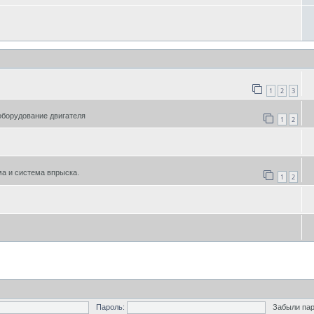
1
2
3
оборудование двигателя
1
2
а и система впрыска.
1
2
Пароль:
Забыли па