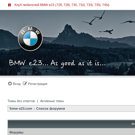
Клуб любителей BMW e23 (728, 728i, 730, 732i, 733i, 735i, 745i)
Вход
Регистрация
Темы без ответов
|
Активные темы
'bmw-e23.com
Список форумов
Ф
Форумы