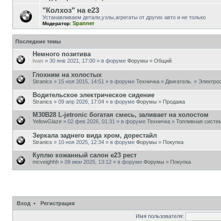
"Колхоз" на е23
Устанавливаем детали,узлы,агрегаты от других авто и не только
Spanner
Модератор:
Последние темы
Немного позитива
Ivan
» 30 янв 2021, 17:00 » в форуме
Форумы
»
Общий
Глохним на холостых
Stranics
» 15 ноя 2015, 14:51 » в форуме
Техничка
»
Двигатель.
»
Электро
Водительское электрическое сидение
Stranics
» 09 апр 2026, 17:04 » в форуме
Форумы
»
Продажа
M30B28 L-jetronic богатая смесь, заливает на холостом
YellowGlaze
» 02 фев 2026, 01:31 » в форуме
Техничка
»
Топливная систем
Зеркала заднего вида хром, дорестайл
Stranics
» 10 ноя 2025, 12:34 » в форуме
Форумы
»
Покупка
Куплю кожанный салон e23 рест
mcveighhh
» 09 июн 2025, 13:12 » в форуме
Форумы
»
Покупка
Вход
•
Регистрация
Имя пользователя: