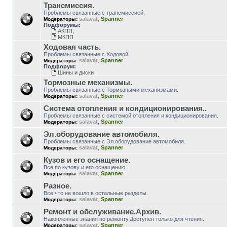
Трансмиссия.
Проблемы связанные с трансмиссией.
salavat
,
Spanner
Модераторы:
Подфорумы:
АКПП
,
МКПП
Ходовая часть.
Проблемы связанные с Ходовой.
salavat
,
Spanner
Модераторы:
Подфорум:
Шины и диски
Тормозные механизмы.
Проблемы связанные с Тормозными механизмами.
salavat
,
Spanner
Модераторы:
Система отопления и кондиционирования..
Проблемы связанные с системой отопления и кондиционирования.
salavat
,
Spanner
Модераторы:
Эл.оборудование автомобиля.
Проблемы связанные с Эл.оборудование автомобиля.
salavat
,
Spanner
Модераторы:
Кузов и его оснащение.
Все по кузову и его оснащению.
salavat
,
Spanner
Модераторы:
Разное.
Все что не вошло в остальные разделы.
salavat
,
Spanner
Модераторы:
Ремонт и обслуживание.Архив.
Накопленные знания по ремонту.Доступен только для чтения.
salavat
,
Spanner
Модераторы: