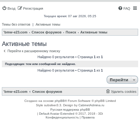
Вход
Регистрация
FAQ
Текущее время: 07 авг 2026, 05:25
Темы без ответов
|
Активные темы
'bmw-e23.com
Список форумов
Поиск
Активные темы
Активные темы
Перейти к расширенному поиску
Найдено 0 результатов • Страница
1
из
1
Подходящих тем или сообщений не найдено.
Найдено 0 результатов • Страница
1
из
1
Перейти
'bmw-e23.com
Список форумов
Удалить cookies
Создано на основе
phpBB
® Forum Software © phpBB Limited
Style subsilver3.3. Design by
CabinetAdmina.ru
Русская поддержка phpBB
|
Default Avatar Extended
© 2017, 2018 - 3Di
Конфиденциальность
|
Правила