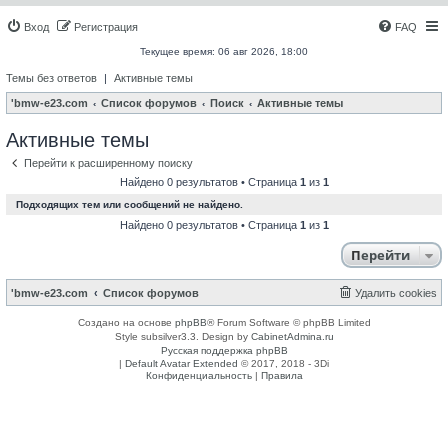
Вход
Регистрация
FAQ
Текущее время: 06 авг 2026, 18:00
Темы без ответов
|
Активные темы
'bmw-e23.com
Список форумов
Поиск
Активные темы
Активные темы
Перейти к расширенному поиску
Найдено 0 результатов • Страница
1
из
1
Подходящих тем или сообщений не найдено.
Найдено 0 результатов • Страница
1
из
1
Перейти
'bmw-e23.com
Список форумов
Удалить cookies
Создано на основе
phpBB
® Forum Software © phpBB Limited
Style subsilver3.3. Design by
CabinetAdmina.ru
Русская поддержка phpBB
|
Default Avatar Extended
© 2017, 2018 - 3Di
Конфиденциальность
|
Правила