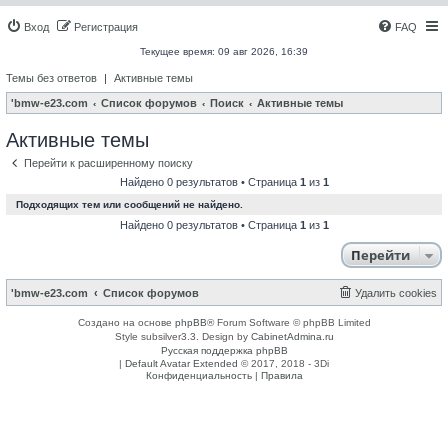
Вход
Регистрация
FAQ
Текущее время: 09 авг 2026, 16:39
Темы без ответов
|
Активные темы
'bmw-e23.com
Список форумов
Поиск
Активные темы
Активные темы
Перейти к расширенному поиску
Найдено 0 результатов • Страница
1
из
1
Подходящих тем или сообщений не найдено.
Найдено 0 результатов • Страница
1
из
1
Перейти
'bmw-e23.com
Список форумов
Удалить cookies
Создано на основе
phpBB
® Forum Software © phpBB Limited
Style subsilver3.3. Design by
CabinetAdmina.ru
Русская поддержка phpBB
|
Default Avatar Extended
© 2017, 2018 - 3Di
Конфиденциальность
|
Правила