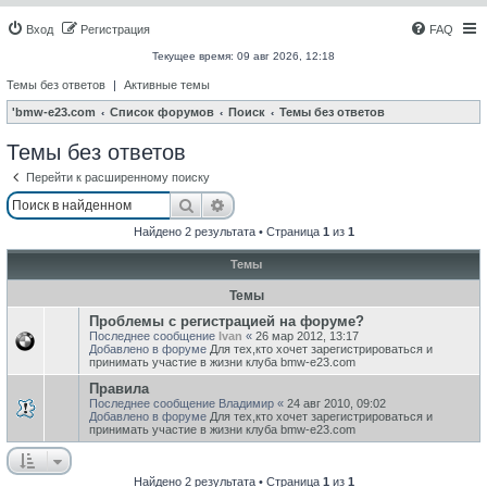
Вход
Регистрация
FAQ
Текущее время: 09 авг 2026, 12:18
Темы без ответов
|
Активные темы
'bmw-e23.com
Список форумов
Поиск
Темы без ответов
Темы без ответов
Перейти к расширенному поиску
Поиск
Расширенный поиск
Найдено 2 результата • Страница
1
из
1
Темы
Темы
Проблемы с регистрацией на форуме?
Последнее сообщение
Ivan
«
26 мар 2012, 13:17
Добавлено в форуме
Для тех,кто хочет зарегистрироваться и
принимать участие в жизни клуба bmw-e23.com
Правила
Последнее сообщение
Владимир
«
24 авг 2010, 09:02
Добавлено в форуме
Для тех,кто хочет зарегистрироваться и
принимать участие в жизни клуба bmw-e23.com
Найдено 2 результата • Страница
1
из
1