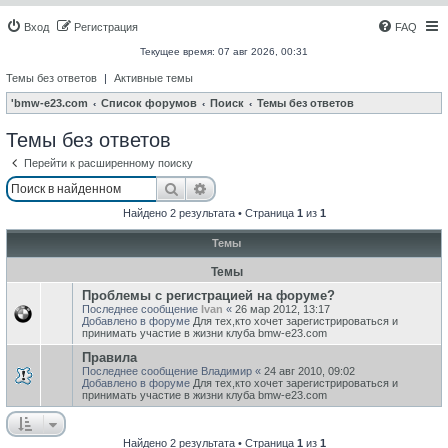
Вход
Регистрация
FAQ
Текущее время: 07 авг 2026, 00:31
Темы без ответов
|
Активные темы
'bmw-e23.com
Список форумов
Поиск
Темы без ответов
Темы без ответов
Перейти к расширенному поиску
Поиск
Расширенный поиск
Найдено 2 результата • Страница
1
из
1
Темы
Темы
Проблемы с регистрацией на форуме?
Последнее сообщение
Ivan
«
26 мар 2012, 13:17
Добавлено в форуме
Для тех,кто хочет зарегистрироваться и
принимать участие в жизни клуба bmw-e23.com
Правила
Последнее сообщение
Владимир
«
24 авг 2010, 09:02
Добавлено в форуме
Для тех,кто хочет зарегистрироваться и
принимать участие в жизни клуба bmw-e23.com
Найдено 2 результата • Страница
1
из
1