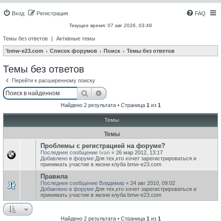
Вход
Регистрация
FAQ
Текущее время: 07 авг 2026, 03:49
Темы без ответов
|
Активные темы
'bmw-e23.com
Список форумов
Поиск
Темы без ответов
Темы без ответов
Перейти к расширенному поиску
Поиск
Расширенный поиск
Найдено 2 результата • Страница
1
из
1
Темы
Темы
Проблемы с регистрацией на форуме?
Последнее сообщение
Ivan
«
26 мар 2012, 13:17
Добавлено в форуме
Для тех,кто хочет зарегистрироваться и
принимать участие в жизни клуба bmw-e23.com
Правила
Последнее сообщение
Владимир
«
24 авг 2010, 09:02
Добавлено в форуме
Для тех,кто хочет зарегистрироваться и
принимать участие в жизни клуба bmw-e23.com
Найдено 2 результата • Страница
1
из
1