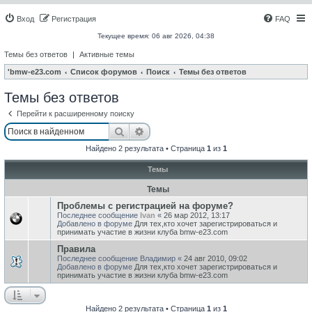
Вход
Регистрация
FAQ
Текущее время: 06 авг 2026, 04:38
Темы без ответов
|
Активные темы
'bmw-e23.com
Список форумов
Поиск
Темы без ответов
Темы без ответов
Перейти к расширенному поиску
Поиск
Расширенный поиск
Найдено 2 результата • Страница
1
из
1
Темы
Темы
Проблемы с регистрацией на форуме?
Последнее сообщение
Ivan
«
26 мар 2012, 13:17
Добавлено в форуме
Для тех,кто хочет зарегистрироваться и
принимать участие в жизни клуба bmw-e23.com
Правила
Последнее сообщение
Владимир
«
24 авг 2010, 09:02
Добавлено в форуме
Для тех,кто хочет зарегистрироваться и
принимать участие в жизни клуба bmw-e23.com
Найдено 2 результата • Страница
1
из
1