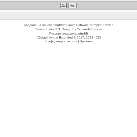
Создано на основе
phpBB
® Forum Software © phpBB Limited
Style subsilver3.3. Design by
CabinetAdmina.ru
Русская поддержка phpBB
|
Default Avatar Extended
© 2017, 2018 - 3Di
Конфиденциальность
|
Правила