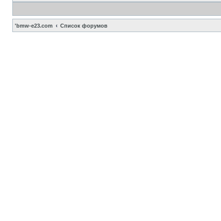
'bmw-e23.com
Список форумов