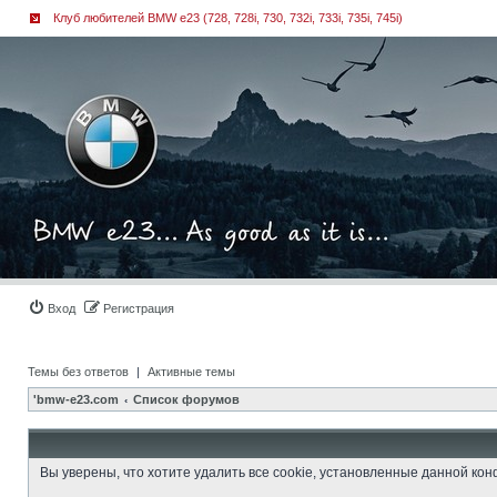
Клуб любителей BMW e23 (728, 728i, 730, 732i, 733i, 735i, 745i)
Вход
Регистрация
Темы без ответов
|
Активные темы
'bmw-e23.com
Список форумов
Вы уверены, что хотите удалить все cookie, установленные данной к