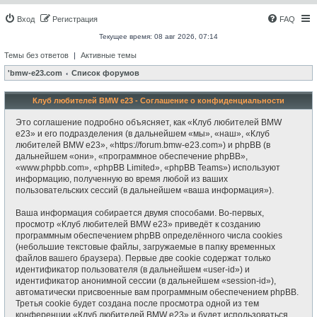
Вход
Регистрация
FAQ
Текущее время: 08 авг 2026, 07:14
Темы без ответов
|
Активные темы
'bmw-e23.com
Список форумов
Клуб любителей BMW e23 - Соглашение о конфиденциальности
Это соглашение подробно объясняет, как «Клуб любителей BMW
e23» и его подразделения (в дальнейшем «мы», «наш», «Клуб
любителей BMW e23», «https://forum.bmw-e23.com») и phpBB (в
дальнейшем «они», «программное обеспечение phpBB»,
«www.phpbb.com», «phpBB Limited», «phpBB Teams») используют
информацию, полученную во время любой из ваших
пользовательских сессий (в дальнейшем «ваша информация»).
Ваша информация собирается двумя способами. Во-первых,
просмотр «Клуб любителей BMW e23» приведёт к созданию
программным обеспечением phpBB определённого числа cookies
(небольшие текстовые файлы, загружаемые в папку временных
файлов вашего браузера). Первые две cookie содержат только
идентификатор пользователя (в дальнейшем «user-id») и
идентификатор анонимной сессии (в дальнейшем «session-id»),
автоматически присвоенные вам программным обеспечением phpBB.
Третья cookie будет создана после просмотра одной из тем
конференции «Клуб любителей BMW e23» и будет использоваться