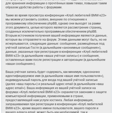
для хранения информации о прочтённых вами темах, повышая таким
образом удобство работы с форумами.
Также во время просмотра конференции «Клуб любителей BMW e23»
мы можем установить cookies, внешние по отношению к
программному обеспечению phpBB, однако они выходят за рамки
этого документа, целью которого является рассмотрение страниц,
созданных исключительно программным обеспечением phpBB.
Вторым источником получения вашей информации являются данные,
которые вы отправляете на форум. Этими данными могут быть, но не
исчерпываются, следующие данные: сообщения, размещённые под
учётной записью Гостя (в дальнейшем «анонимные сообщения»),
данные, указанные при регистрации в конференции «Клуб любителей
BMW e23» (в дальнейшем «ваша учётная запись») и сообщения,
оставленные вами после регистрации и авторизации (в дальнейшем
«ваши сообщения»).
Ваша учётная запись будет содержать, как минимум, однозначно
идентифицируемое имя (в дальнейшем «ваше имя пользователя»),
индивидуальный пароль для входа под вашей учётной записью
(далее «ваш пароль») и реальный адрес email (в дальнейшем «ваш
адрес email»). Ваша информация из вашей учётной записи на
форумах «Клуб любителей BMW e23» охраняется законами о защите
компьютерной информации, применяемыми в стране,
предоставляющей нам услуги хостинга. Любая информация,
запрашиваемая при регистрации в конференции «Клуб любителей
BMW e23», кроме вашего имени пользователя, вашего пароля и
вашего адреса email, может быть как необходимой, так и