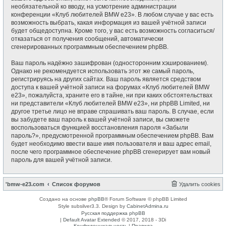
необязательной ко вводу, на усмотрение администрации
конференции «Клуб любителей BMW e23». В любом случае у вас есть
возможность выбрать, какая информация из вашей учётной записи
будет общедоступна. Кроме того, у вас есть возможность согласиться/
отказаться от получения сообщений, автоматически
сгенерированных программным обеспечением phpBB.
Ваш пароль надёжно зашифрован (односторонним хэшированием).
Однако не рекомендуется использовать этот же самый пароль,
регистрируясь на других сайтах. Ваш пароль является средством
доступа к вашей учётной записи на форумах «Клуб любителей BMW
e23», пожалуйста, храните его в тайне, ни при каких обстоятельствах
ни представители «Клуб любителей BMW e23», ни phpBB Limited, ни
другое третье лицо не вправе спрашивать ваш пароль. В случае, если
вы забудете ваш пароль к вашей учётной записи, вы сможете
воспользоваться функцией восстановления пароля «Забыли
пароль?», предусмотренной программным обеспечением phpBB. Вам
будет необходимо ввести ваше имя пользователя и ваш адрес email,
после чего программное обеспечение phpBB сгенерирует вам новый
пароль для вашей учётной записи.
'bmw-e23.com
Список форумов
Удалить cookies
Создано на основе
phpBB
® Forum Software © phpBB Limited
Style subsilver3.3. Design by
CabinetAdmina.ru
Русская поддержка phpBB
|
Default Avatar Extended
© 2017, 2018 - 3Di
Конфиденциальность
|
Правила