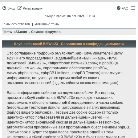
Вход
Регистрация
FAQ
Текущее время: 06 авг 2026, 21:13
Темы без ответов
|
Активные темы
'bmw-e23.com
Список форумов
Клуб любителей BMW e23 - Соглашение о конфиденциальности
Это соглашение подробно объясняет, как «Клуб любителей BMW
e23» и его подразделения (в дальнейшем «мы», «наш», «Клуб
любителей BMW e23», «https://forum.bmw-e23.com») и phpBB (в
дальнейшем «они», «программное обеспечение phpBB»,
«www.phpbb.com», «phpBB Limited», «phpBB Teams») используют
информацию, полученную во время любой из ваших
пользовательских сессий (в дальнейшем «ваша информация»).
Ваша информация собирается двумя способами. Во-первых,
просмотр «Клуб любителей BMW e23» приведёт к созданию
программным обеспечением phpBB определённого числа cookies
(небольшие текстовые файлы, загружаемые в папку временных
файлов вашего браузера). Первые две cookie содержат только
идентификатор пользователя (в дальнейшем «user-id») и
идентификатор анонимной сессии (в дальнейшем «session-id»),
автоматически присвоенные вам программным обеспечением phpBB.
Третья cookie будет создана после просмотра одной из тем
конференции «Клуб любителей BMW e23» и будет использоваться