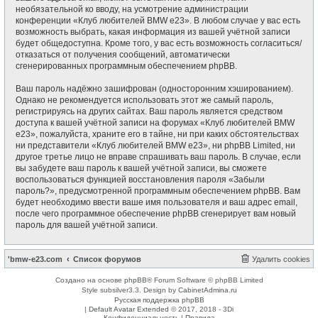
необязательной ко вводу, на усмотрение администрации
конференции «Клуб любителей BMW e23». В любом случае у вас есть
возможность выбрать, какая информация из вашей учётной записи
будет общедоступна. Кроме того, у вас есть возможность согласиться/
отказаться от получения сообщений, автоматически
сгенерированных программным обеспечением phpBB.
Ваш пароль надёжно зашифрован (односторонним хэшированием).
Однако не рекомендуется использовать этот же самый пароль,
регистрируясь на других сайтах. Ваш пароль является средством
доступа к вашей учётной записи на форумах «Клуб любителей BMW
e23», пожалуйста, храните его в тайне, ни при каких обстоятельствах
ни представители «Клуб любителей BMW e23», ни phpBB Limited, ни
другое третье лицо не вправе спрашивать ваш пароль. В случае, если
вы забудете ваш пароль к вашей учётной записи, вы сможете
воспользоваться функцией восстановления пароля «Забыли
пароль?», предусмотренной программным обеспечением phpBB. Вам
будет необходимо ввести ваше имя пользователя и ваш адрес email,
после чего программное обеспечение phpBB сгенерирует вам новый
пароль для вашей учётной записи.
'bmw-e23.com
Список форумов
Удалить cookies
Создано на основе
phpBB
® Forum Software © phpBB Limited
Style subsilver3.3. Design by
CabinetAdmina.ru
Русская поддержка phpBB
|
Default Avatar Extended
© 2017, 2018 - 3Di
Конфиденциальность
|
Правила