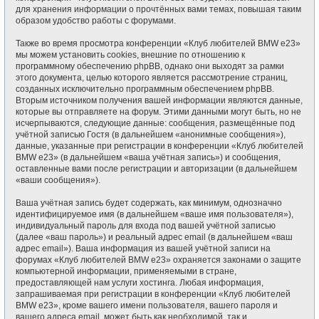
для хранения информации о прочтённых вами темах, повышая таким
образом удобство работы с форумами.
Также во время просмотра конференции «Клуб любителей BMW e23»
мы можем установить cookies, внешние по отношению к
программному обеспечению phpBB, однако они выходят за рамки
этого документа, целью которого является рассмотрение страниц,
созданных исключительно программным обеспечением phpBB.
Вторым источником получения вашей информации являются данные,
которые вы отправляете на форум. Этими данными могут быть, но не
исчерпываются, следующие данные: сообщения, размещённые под
учётной записью Гостя (в дальнейшем «анонимные сообщения»),
данные, указанные при регистрации в конференции «Клуб любителей
BMW e23» (в дальнейшем «ваша учётная запись») и сообщения,
оставленные вами после регистрации и авторизации (в дальнейшем
«ваши сообщения»).
Ваша учётная запись будет содержать, как минимум, однозначно
идентифицируемое имя (в дальнейшем «ваше имя пользователя»),
индивидуальный пароль для входа под вашей учётной записью
(далее «ваш пароль») и реальный адрес email (в дальнейшем «ваш
адрес email»). Ваша информация из вашей учётной записи на
форумах «Клуб любителей BMW e23» охраняется законами о защите
компьютерной информации, применяемыми в стране,
предоставляющей нам услуги хостинга. Любая информация,
запрашиваемая при регистрации в конференции «Клуб любителей
BMW e23», кроме вашего имени пользователя, вашего пароля и
вашего адреса email, может быть как необходимой, так и