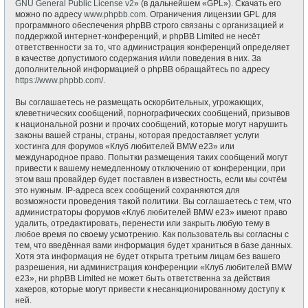
GNU General Public License v2
» (в дальнейшем «GPL»). Скачать его
можно по адресу
www.phpbb.com
. Ограничения лицензии GPL для
программного обеспечения phpBB строго связаны с организацией и
поддержкой интернет-конференций, и phpBB Limited не несёт
ответственности за то, что администрация конференций определяет
в качестве допустимого содержания и/или поведения в них. За
дополнительной информацией о phpBB обращайтесь по адресу
https://www.phpbb.com/
.
Вы соглашаетесь не размещать оскорбительных, угрожающих,
клеветнических сообщений, порнографических сообщений, призывов
к национальной розни и прочих сообщений, которые могут нарушить
законы вашей страны, страны, которая предоставляет услуги
хостинга для форумов «Клуб любителей BMW e23» или
международное право. Попытки размещения таких сообщений могут
привести к вашему немедленному отключению от конференции, при
этом ваш провайдер будет поставлен в известность, если мы сочтём
это нужным. IP-адреса всех сообщений сохраняются для
возможности проведения такой политики. Вы соглашаетесь с тем, что
администраторы форумов «Клуб любителей BMW e23» имеют право
удалить, отредактировать, перенести или закрыть любую тему в
любое время по своему усмотрению. Как пользователь вы согласны с
тем, что введённая вами информация будет храниться в базе данных.
Хотя эта информация не будет открыта третьим лицам без вашего
разрешения, ни администрация конференции «Клуб любителей BMW
e23», ни phpBB Limited не может быть ответственна за действия
хакеров, которые могут привести к несанкционированному доступу к
ней.