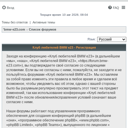
Вход
FAQ
Текущее время: 10 авг 2026, 08:04
Темы без ответов
|
Активные темы
'bmw-e23.com
Список форумов
Язык:
Клуб любителей BMW e23 - Регистрация
Заходя на конференцию «Клуб любителей BMW e23» (в дальнейшем
«мы», «наш», «Клуб любителей BMW e23», «https://forum.bmw-
e23.com»), вы подтверждаете своё согласие со следующими
условиями. Если вы не согласны с ними, пожалуйста, не заходите и не
пользуйтесь форумами «Клуб любителей BMW e23». Мы оставляем
за собой право изменять эти правила в любое время и сделаем всё
возможное, чтобы уведомить вас об этом, однако с вашей стороны
было бы разумным регулярно просматривать этот текст на предмет
изменений, так как использование конференции «Клуб любителей
BMW e23» после обновления/исправления условий означает ваше
согласие с ними.
Наши форумы работают под управлением программного
обеспечения для создания конференций phpBB (в дальнейшем
«они», «программное обеспечение phpBB», «www.phpbb.com»,
«phpBB Limited», «phpBB Teams»), выпущенного по лицензии «