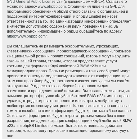
GNU General Public License v2
» (в дальнейшем «GPL»). Скачать его
можно по адресу
www.phpbb.com
. Ограничения лицензии GPL для
программного обеспечения phpBB строго связаны с организацией и
поддержкой интернет-конференций, и phpBB Limited не несёт
ответственности за то, что администрация конференций определяет
в качестве допустимого содержания и/или поведения в них. За
дополнительной информацией о phpBB обращайтесь по адресу
https://www.phpbb.com/
.
Вы соглашаетесь не размещать оскорбительных, угрожающих,
клеветнических сообщений, порнографических сообщений, призывов
к национальной розни и прочих сообщений, которые могут нарушить
законы вашей страны, страны, которая предоставляет услуги
хостинга для форумов «Клуб любителей BMW e23» или
международное право. Попытки размещения таких сообщений могут
привести к вашему немедленному отключению от конференции, при
этом ваш провайдер будет поставлен в известность, если мы сочтём
это нужным. IP-адреса всех сообщений сохраняются для
возможности проведения такой политики. Вы соглашаетесь с тем, что
администраторы форумов «Клуб любителей BMW e23» имеют право
удалить, отредактировать, перенести или закрыть любую тему в
любое время по своему усмотрению. Как пользователь вы согласны с
тем, что введённая вами информация будет храниться в базе данных.
Хотя эта информация не будет открыта третьим лицам без вашего
разрешения, ни администрация конференции «Клуб любителей BMW
e23», ни phpBB Limited не может быть ответственна за действия
хакеров, которые могут привести к несанкционированному доступу к
ней.