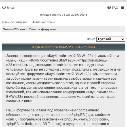
Вход
FAQ
Текущее время: 08 авг 2026, 20:43
Темы без ответов
|
Активные темы
'bmw-e23.com
Список форумов
Язык:
Клуб любителей BMW e23 - Регистрация
Заходя на конференцию «Клуб любителей BMW e23» (в дальнейшем
«мы», «наш», «Клуб любителей BMW e23», «https://forum.bmw-
e23.com»), вы подтверждаете своё согласие со следующими
условиями. Если вы не согласны с ними, пожалуйста, не заходите и не
пользуйтесь форумами «Клуб любителей BMW e23». Мы оставляем
за собой право изменять эти правила в любое время и сделаем всё
возможное, чтобы уведомить вас об этом, однако с вашей стороны
было бы разумным регулярно просматривать этот текст на предмет
изменений, так как использование конференции «Клуб любителей
BMW e23» после обновления/исправления условий означает ваше
согласие с ними.
Наши форумы работают под управлением программного
обеспечения для создания конференций phpBB (в дальнейшем
«они», «программное обеспечение phpBB», «www.phpbb.com»,
«phpBB Limited», «phpBB Teams»), выпущенного по лицензии «