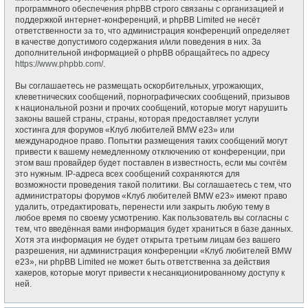
программного обеспечения phpBB строго связаны с организацией и
поддержкой интернет-конференций, и phpBB Limited не несёт
ответственности за то, что администрация конференций определяет
в качестве допустимого содержания и/или поведения в них. За
дополнительной информацией о phpBB обращайтесь по адресу
https://www.phpbb.com/
.
Вы соглашаетесь не размещать оскорбительных, угрожающих,
клеветнических сообщений, порнографических сообщений, призывов
к национальной розни и прочих сообщений, которые могут нарушить
законы вашей страны, страны, которая предоставляет услуги
хостинга для форумов «Клуб любителей BMW e23» или
международное право. Попытки размещения таких сообщений могут
привести к вашему немедленному отключению от конференции, при
этом ваш провайдер будет поставлен в известность, если мы сочтём
это нужным. IP-адреса всех сообщений сохраняются для
возможности проведения такой политики. Вы соглашаетесь с тем, что
администраторы форумов «Клуб любителей BMW e23» имеют право
удалить, отредактировать, перенести или закрыть любую тему в
любое время по своему усмотрению. Как пользователь вы согласны с
тем, что введённая вами информация будет храниться в базе данных.
Хотя эта информация не будет открыта третьим лицам без вашего
разрешения, ни администрация конференции «Клуб любителей BMW
e23», ни phpBB Limited не может быть ответственна за действия
хакеров, которые могут привести к несанкционированному доступу к
ней.