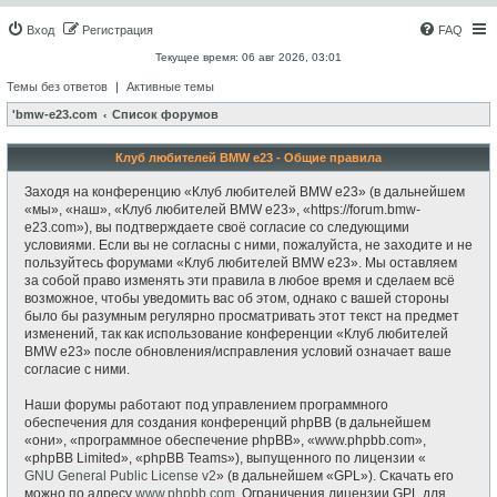
Вход
Регистрация
FAQ
Текущее время: 06 авг 2026, 03:01
Темы без ответов
|
Активные темы
'bmw-e23.com
Список форумов
Клуб любителей BMW e23 - Общие правила
Заходя на конференцию «Клуб любителей BMW e23» (в дальнейшем
«мы», «наш», «Клуб любителей BMW e23», «https://forum.bmw-
e23.com»), вы подтверждаете своё согласие со следующими
условиями. Если вы не согласны с ними, пожалуйста, не заходите и не
пользуйтесь форумами «Клуб любителей BMW e23». Мы оставляем
за собой право изменять эти правила в любое время и сделаем всё
возможное, чтобы уведомить вас об этом, однако с вашей стороны
было бы разумным регулярно просматривать этот текст на предмет
изменений, так как использование конференции «Клуб любителей
BMW e23» после обновления/исправления условий означает ваше
согласие с ними.
Наши форумы работают под управлением программного
обеспечения для создания конференций phpBB (в дальнейшем
«они», «программное обеспечение phpBB», «www.phpbb.com»,
«phpBB Limited», «phpBB Teams»), выпущенного по лицензии «
GNU General Public License v2
» (в дальнейшем «GPL»). Скачать его
можно по адресу
www.phpbb.com
. Ограничения лицензии GPL для