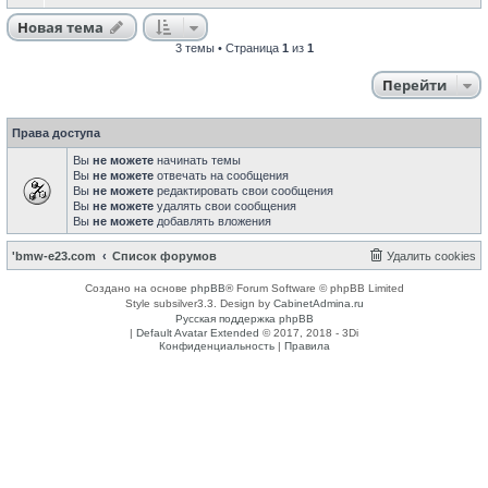
Новая тема
3 темы • Страница
1
из
1
Перейти
Права доступа
Вы
не можете
начинать темы
Вы
не можете
отвечать на сообщения
Вы
не можете
редактировать свои сообщения
Вы
не можете
удалять свои сообщения
Вы
не можете
добавлять вложения
'bmw-e23.com
Список форумов
Удалить cookies
Создано на основе
phpBB
® Forum Software © phpBB Limited
Style subsilver3.3. Design by
CabinetAdmina.ru
Русская поддержка phpBB
|
Default Avatar Extended
© 2017, 2018 - 3Di
Конфиденциальность
|
Правила