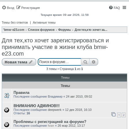
Вход
Регистрация
FAQ
Текущее время: 09 авг 2026, 11:58
Темы без ответов
|
Активные темы
'bmw-e23.com
Список форумов
Форумы
Для тех,кто хочет зарегистрироваться и принимать участие в жизни клуба bmw-e23.com
Для тех,кто хочет зарегистрироваться и
принимать участие в жизни клуба bmw-
e23.com
Поиск
Расширенный п
Новая тема
3 темы • Страница
1
из
1
Темы
Темы
Правила
Последнее сообщение
Владимир
«
24 авг 2010, 09:02
ВНИМАНИЮ АДМИНОВ!!!
Последнее сообщение
deepwerk
«
12 дек 2018, 16:10
Ответы:
16
1
2
Проблемы с регистрацией на форуме?
Последнее сообщение
Ivan
«
26 мар 2012, 13:17