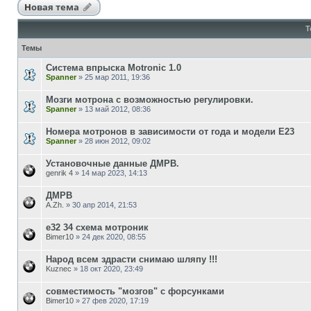
Новая тема
Т
Темы
Cистемa впрыска Motronic 1.0
Spanner
»
25 мар 2011, 19:36
Мозги мотрона с возможностью регулировки.
Spanner
»
13 май 2012, 08:36
Номера мотронов в зависимости от года и модели Е23
Spanner
»
28 июн 2012, 09:02
Установочные данные ДМРВ.
genrik 4
»
14 мар 2023, 14:13
ДМРВ
A.Zh.
»
30 апр 2014, 21:53
е32 34 схема мотроник
Bimer10
»
24 дек 2020, 08:55
Народ всем здрасти снимаю шляпу !!!
Kuznec
»
18 окт 2020, 23:49
совместимость "мозгов" с форсунками
Bimer10
»
27 фев 2020, 17:19