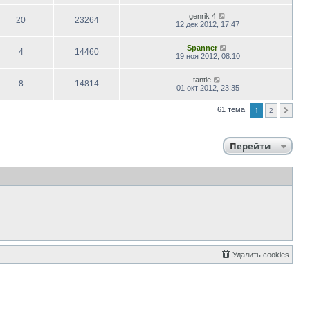
genrik 4
20
23264
12 дек 2012, 17:47
Spanner
4
14460
19 ноя 2012, 08:10
tantie
8
14814
01 окт 2012, 23:35
1
2
61 тема
След.
Перейти
Удалить cookies