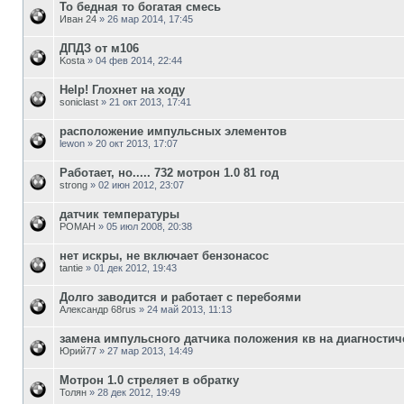
То бедная то богатая смесь
Иван 24
»
26 мар 2014, 17:45
ДПДЗ от м106
Kosta
»
04 фев 2014, 22:44
Help! Глохнет на ходу
soniclast
»
21 окт 2013, 17:41
расположение импульсных элементов
lewon
»
20 окт 2013, 17:07
Работает, но..... 732 мотрон 1.0 81 год
strong
»
02 июн 2012, 23:07
датчик температуры
РОМАН
»
05 июл 2008, 20:38
нет искры, не включает бензонасос
tantie
»
01 дек 2012, 19:43
Долго заводится и работает с перебоями
Александр 68rus
»
24 май 2013, 11:13
замена импульсного датчика положения кв на диагностич
Юрий77
»
27 мар 2013, 14:49
Мотрон 1.0 стреляет в обратку
Толян
»
28 дек 2012, 19:49