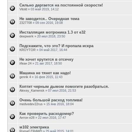
Сильно дергается на постоянной скорости!
Vitold
»
03 май 2019, 14:12
Не заводится.. Очередная тема
2327708
»
09 сен 2016, 19:08
Инсталляция мотроника 1.3 от е32
deepwerk
»
20 июл 2018, 23:50
Подскажите, что это? И пропала искра
KROYTOR
»
04 май 2017, 16:44
Не хочет крутится в отсечку
Иван 24
»
21 авг 2017, 18:50
Машина не тянет как надо!
genrik 4
»
16 фев 2015, 11:43
Коптит черным дымом помогите разобраться.
Alexey_Kamensk
»
07 июл 2016, 21:53
Очень большой расход топлива!
medvedev22rus
»
15 янв 2016, 18:04
Как проверить расходомер?
Антон е28
»
22 июл 2016, 17:47
м102 электрика
RomaGTR4WD
»
25 май 2015, 14:01