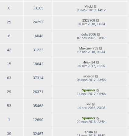
Vitold
0
13165
03 май 2019, 14:12
2327708
25
24293
20 окт 2018, 14:34
dohc2006
6
16048
07 сен 2018, 10:49
Максим-735
42
31223
07 авг 2018, 08:44
Иван 24
15
18642
25 окт 2017, 15:55
siberon
63
37314
08 июл 2017, 23:55
Spanner
29
26371
14 июн 2017, 06:56
klv
53
35468
14 сен 2016, 23:03
Spanner
1
12690
22 июл 2016, 22:54
Kosta
39
32467
13 июл 2016, 15:51