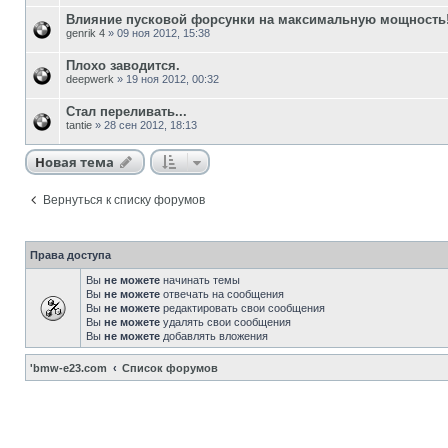
Влияние пусковой форсунки на максимальную мощность!
genrik 4
»
09 ноя 2012, 15:38
Плохо заводится.
deepwerk
»
19 ноя 2012, 00:32
Стал переливать...
tantie
»
28 сен 2012, 18:13
Новая тема
Вернуться к списку форумов
Права доступа
Вы
не можете
начинать темы
Вы
не можете
отвечать на сообщения
Вы
не можете
редактировать свои сообщения
Вы
не можете
удалять свои сообщения
Вы
не можете
добавлять вложения
'bmw-e23.com
Список форумов