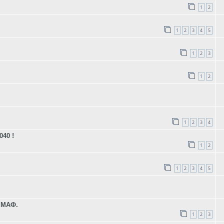
1
2
1
2
3
4
5
1
2
3
1
2
1
2
3
4
40 !
1
2
1
2
3
4
5
 МАФ.
1
2
3