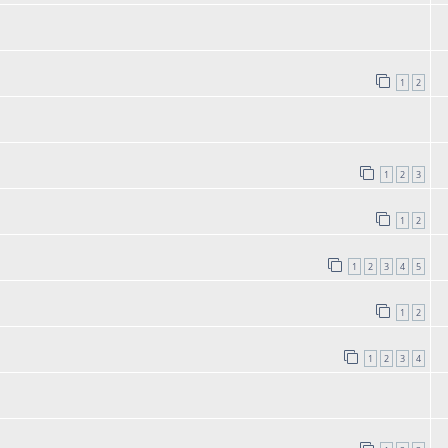
1
2
1
2
3
1
2
1
2
3
4
5
1
2
1
2
3
4