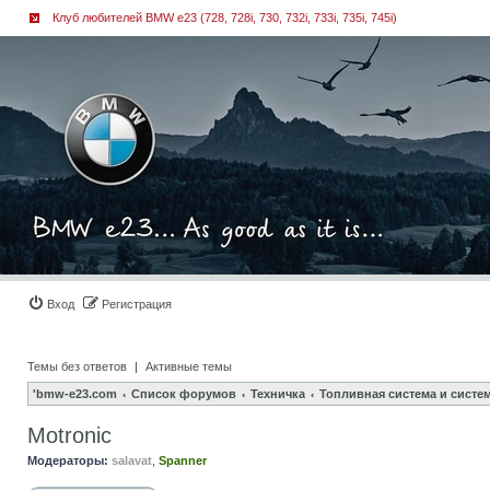
Клуб любителей BMW e23 (728, 728i, 730, 732i, 733i, 735i, 745i)
Вход
Регистрация
Темы без ответов
|
Активные темы
'bmw-e23.com
Список форумов
Техничка
Топливная система и систе
Motronic
Модераторы:
salavat
,
Spanner