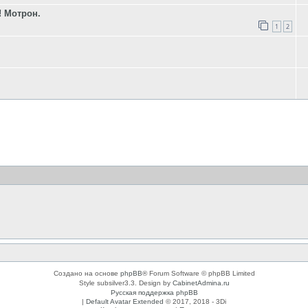
 Мотрон.
1
2
Создано на основе
phpBB
® Forum Software © phpBB Limited
Style subsilver3.3. Design by
CabinetAdmina.ru
Русская поддержка phpBB
|
Default Avatar Extended
© 2017, 2018 - 3Di