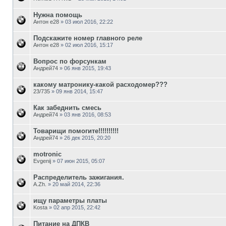
Нужна помощь
Антон е28
»
03 июл 2016, 22:22
Подскажите номер главного реле
Антон е28
»
02 июл 2016, 15:17
Вопрос по форсункам
Андрей74
»
06 янв 2015, 19:43
какому матронику-какой расходомер???
23/735
»
09 янв 2014, 15:47
Как забеднить смесь
Андрей74
»
03 янв 2016, 08:53
Товарищи помогите!!!!!!!!!!
Андрей74
»
26 дек 2015, 20:20
motronic
Evgenij
»
07 июн 2015, 05:07
Распределитель зажигания.
A.Zh.
»
20 май 2014, 22:36
ищу параметры платы
Kosta
»
02 апр 2015, 22:42
Питание на ДПКВ