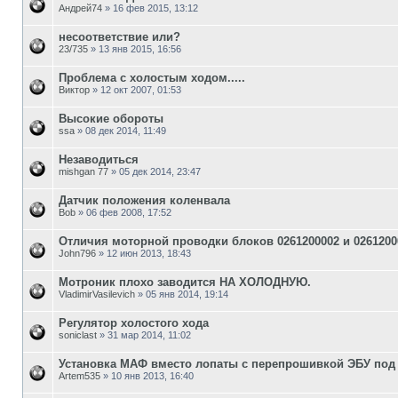
Андрей74
»
16 фев 2015, 13:12
несоответствие или?
23/735
»
13 янв 2015, 16:56
Проблема с холостым ходом.....
Виктор
»
12 окт 2007, 01:53
Высокие обороты
ssa
»
08 дек 2014, 11:49
Незаводиться
mishgan 77
»
05 дек 2014, 23:47
Датчик положения коленвала
Bob
»
06 фев 2008, 17:52
Отличия моторной проводки блоков 0261200002 и 02612000
John796
»
12 июн 2013, 18:43
Мотроник плохо заводится НА ХОЛОДНУЮ.
VladimirVasilevich
»
05 янв 2014, 19:14
Регулятор холостого хода
soniclast
»
31 мар 2014, 11:02
Установка МАФ вместо лопаты с перепрошивкой ЭБУ под
Artem535
»
10 янв 2013, 16:40