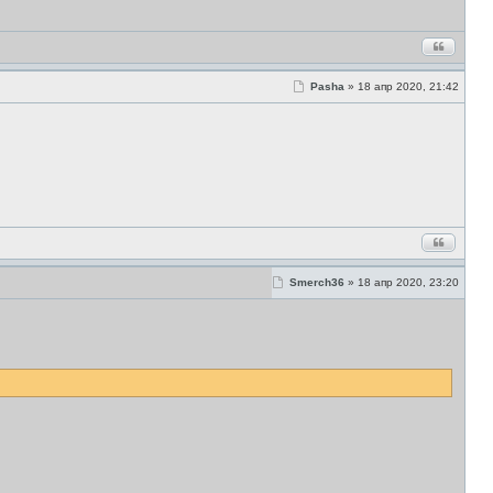
С
Pasha
»
18 апр 2020, 21:42
о
о
б
щ
е
н
и
е
С
Smerch36
»
18 апр 2020, 23:20
о
о
б
щ
е
н
и
е