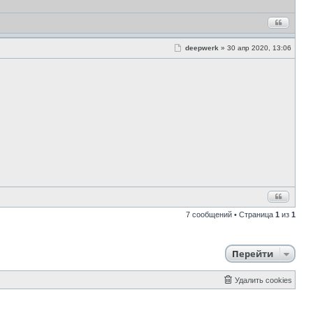
С
deepwerk
»
30 апр 2020, 13:06
о
о
б
щ
е
н
и
е
7 сообщений • Страница
1
из
1
Перейти
Удалить cookies