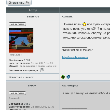
Ответить
Автор
Smerch36
Амморты
Привет всем
вот тупо интер
Н
можно воткнуть от е34 ? я на 
е
стаканчик который сверху на р
в
с
толщине штока опорников заказ
е
т
и
_________________
"Never get out of the car."
Покрышкин
http://www.bmwvrn.ru
Сообщения:
1708
Зарегистрирован:
11 окт 2007, 12:50
Откуда:
Город воинской славы Воронеж
К
Контактная информация:
о
н
Вернуться к началу
т
а
к
SHPUNT
Re: Амморты
т
н
а
в нашу стойку не лезут е32-34 
я
Н
и
Бывалый
е
н
в
Сообщения:
1051
ф
с
Зарегистрирован:
25 фев 2008, 22:38
о
_________________
е
Откуда:
Земля
р