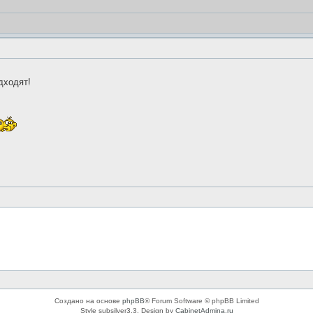
одходят!
Создано на основе
phpBB
® Forum Software © phpBB Limited
Style subsilver3.3. Design by
CabinetAdmina.ru