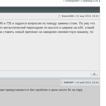
7 сообщений • Страница
1
из
1
С
Smerch36
»
21 мар 2013, 16:42
о
о
45 и 735 и задался вопросом по поводу замены стоек. По уму что
б
щ
шёл металлический переходник по высоте и ширине на е34, этакий
е
она ставить новый оригинал на заведомо неизвестную машину, по
н
и
е
С
SHPUNT
»
24 май 2013, 03:44
о
о
 нам прикручиваются без проблем и цена около 6к за пару
б
щ
е
н
и
е