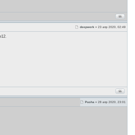
С
deepwerk
»
23 апр 2020, 02:49
о
о
е12.
б
щ
е
н
и
е
С
Pasha
»
28 апр 2020, 23:01
о
о
б
щ
е
н
и
е