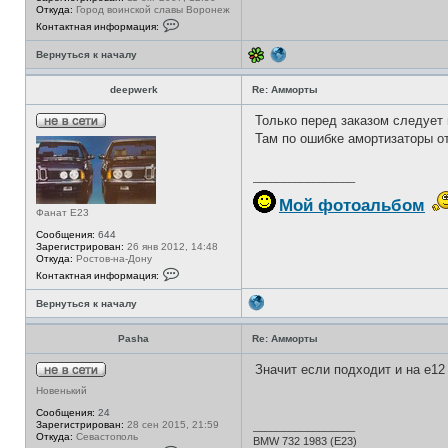
л
T
Откуда:
Город воинской славы Воронеж
ь
К
Контактная информация:
з
о
о
н
в
Вернуться к началу
т
а
а
т
к
е
deepwerk
Re: Амморты
т
л
н
я
а
Только перед заказом следует 
P
я
Н
a
Там по ошибке амортизаторы от
и
е
s
н
в
h
ф
с
a
о
_________________
е
р
т
м
Мой фотоальбом
и
Фанат E23
а
ц
Сообщения:
644
и
Зарегистрирован:
26 янв 2012, 14:48
я
Откуда:
Ростов-на-Дону
п
К
о
Контактная информация:
о
л
н
ь
Вернуться к началу
т
з
а
о
к
в
Pasha
Re: Амморты
т
а
н
т
а
Значит если подходит и на е12 
е
я
л
Н
и
Новенький
я
е
н
S
в
Сообщения:
24
ф
m
с
Зарегистрирован:
28 сен 2015, 21:59
о
_________________
e
е
Откуда:
Севастополь
р
r
BMW 732 1983 (E23)
т
К