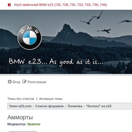
Клуб любителей BMW e23 (728, 728i, 730, 732i, 733i, 735i, 745i)
Вход
Регистрация
Темы без ответов
|
Активные темы
'bmw-e23.com
Список форумов
Техничка
"Колхоз" на е23
Амморты
Модератор:
Spanner