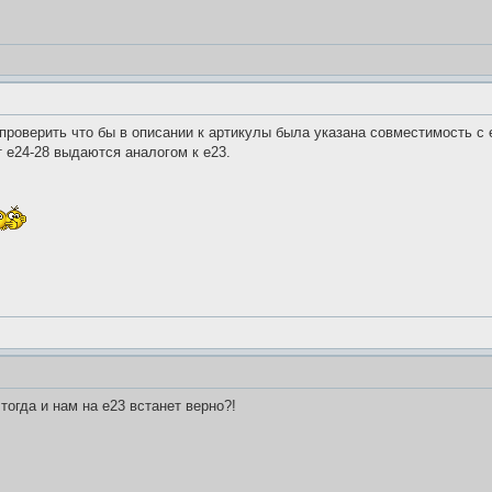
проверить что бы в описании к артикулы была указана совместимость с 
 е24-28 выдаются аналогом к е23.
тогда и нам на е23 встанет верно?!