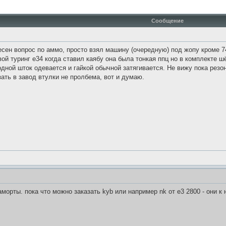
Сообщение
есен вопрос по аммо, просто взял машину (очередную) под жопу кроме 7
свой туринг е34 когда ставил каябу она была тонкая ппц но в комплекте 
одной шток одевается и гайкой обычной затягивается. Не вижу пока рез
ать в завод втулки не пролбема, вот и думаю.
аморты. пока что можно заказать kyb или например nk от е3 2800 - они к