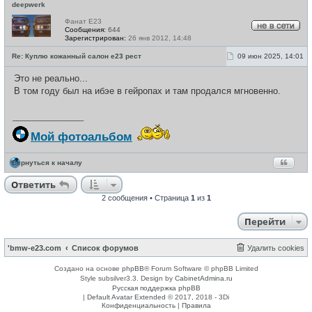
deepwerk
Фанат E23
Сообщения:
644
Н
Зарегистрирован:
26 янв 2012, 14:48
е
в
С
Re: Куплю кожанный салон e23 рест
09 июн 2025, 14:01
с
о
е
о
Это не реально...
т
б
и
щ
В том году был на ибэе в гейропах и там продался мгновенно.
е
н
и
_________________
е
Мой фотоальбом
Вернуться к началу
Ответить
2 сообщения • Страница
1
из
1
Перейти
'bmw-e23.com
Список форумов
Удалить cookies
Создано на основе
phpBB
® Forum Software © phpBB Limited
Style subsilver3.3. Design by
CabinetAdmina.ru
Русская поддержка phpBB
|
Default Avatar Extended
© 2017, 2018 - 3Di
Конфиденциальность
|
Правила