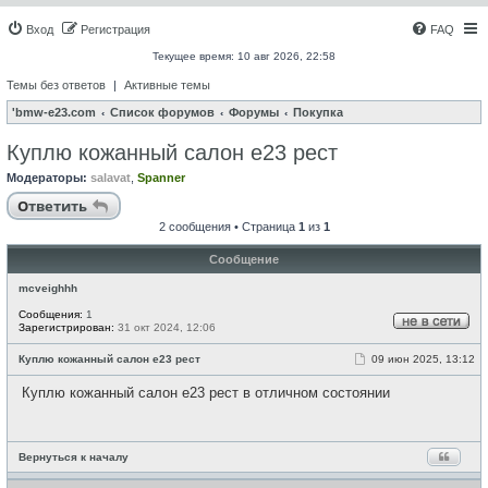
Вход
Регистрация
FAQ
Текущее время: 10 авг 2026, 22:58
Темы без ответов
|
Активные темы
'bmw-e23.com
Список форумов
Форумы
Покупка
Куплю кожанный салон e23 рест
Модераторы:
salavat
,
Spanner
Ответить
2 сообщения • Страница
1
из
1
Сообщение
mcveighhh
Сообщения:
1
Зарегистрирован:
31 окт 2024, 12:06
Н
е
С
Куплю кожанный салон e23 рест
09 июн 2025, 13:12
в
о
с
о
е
Куплю кожанный салон e23 рест в отличном состоянии
б
т
щ
и
е
н
и
Вернуться к началу
е